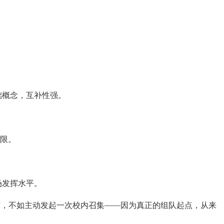
础概念，互补性强。
有限。
场发挥水平。
”，不如主动发起一次校内召集——因为真正的组队起点，从来