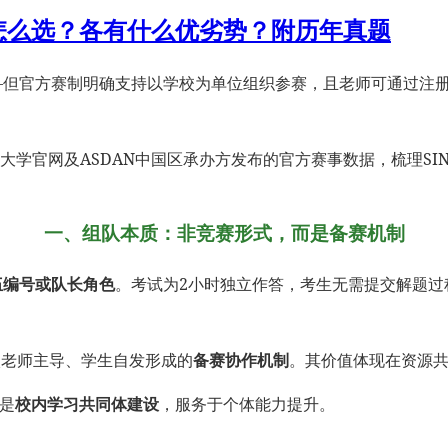
怎么选？各有什么优劣势？附历年真题
——但官方赛制明确支持以学校为单位组织参赛，且老师可通过注
铁卢大学官网及ASDAN中国区承办方发布的官方赛事数据，梳理S
一、组队本质：非竞赛形式，而是备赛机制
伍编号或队长角色
。考试为2小时独立作答，考生无需提交解题过
校老师主导、学生自发形成的
备赛协作机制
。其价值体现在资源
质是
校内学习共同体建设
，服务于个体能力提升。