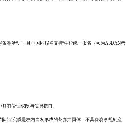
备赛活动’，且中国区报名支持‘学校统一报名（须为ASDAN考
中具有管理权限与信息接口。
‘队伍’实质是校内自发形成的备赛共同体，不具备赛事规则意