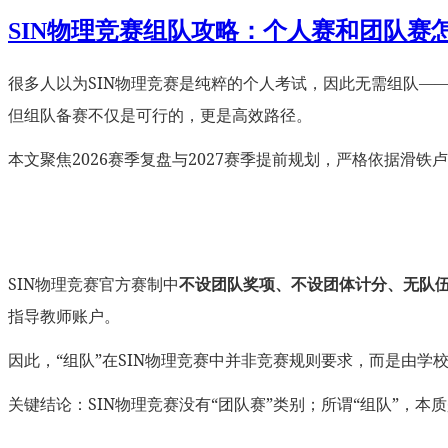
SIN物理竞赛组队攻略：个人赛和团队赛
很多人以为SIN物理竞赛是纯粹的个人考试，因此无需组队
但组队备赛不仅是可行的，更是高效路径。
本文聚焦2026赛季复盘与2027赛季提前规划，严格依据滑
SIN物理竞赛官方赛制中
不设团队奖项、不设团体计分、无队
指导教师账户。
因此，“组队”在SIN物理竞赛中并非竞赛规则要求，而是由学
关键结论：SIN物理竞赛没有“团队赛”类别；所谓“组队”，本