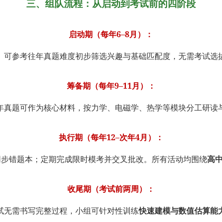
三、组队流程：从启动到考试前的四阶段
启动期（每年6–8月）：
。可参考往年真题难度初步筛选兴趣与基础匹配度，无需考试选
筹备期（每年9–11月）：
年真题可作为核心材料，按力学、电磁学、热学等模块分工研读
执行期（每年12–次年4月）：
同步错题本；定期完成限时模考并交叉批改。所有活动均围绕
高
收尾期（考试前两周）：
试无需书写完整过程，小组可针对性训练
快速建模与数值估算能