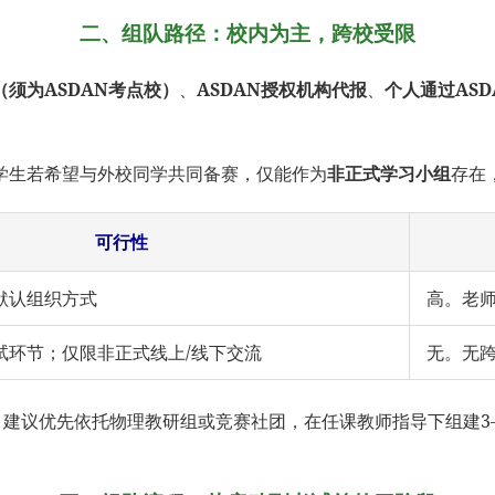
二、组队路径：校内为主，跨校受限
须为ASDAN考点校）
、
ASDAN授权机构代报
、
个人通过AS
学生若希望与外校同学共同备赛，仅能作为
非正式学习小组
存在
可行性
默认组织方式
高。老
试环节；仅限非正式线上/线下交流
无。无
。建议优先依托物理教研组或竞赛社团，在任课教师指导下组建3