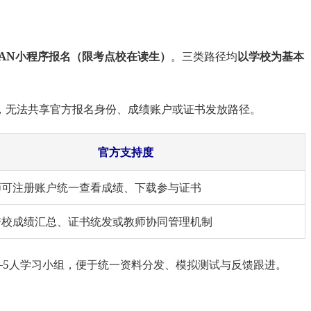
DAN小程序报名（限考点校在读生）
。三类路径均
以学校为基本
，无法共享官方报名身份、成绩账户或证书发放路径。
官方支持度
师可注册账户统一查看成绩、下载参与证书
跨校成绩汇总、证书统发或教师协同管理机制
–5人学习小组，便于统一资料分发、模拟测试与反馈跟进。