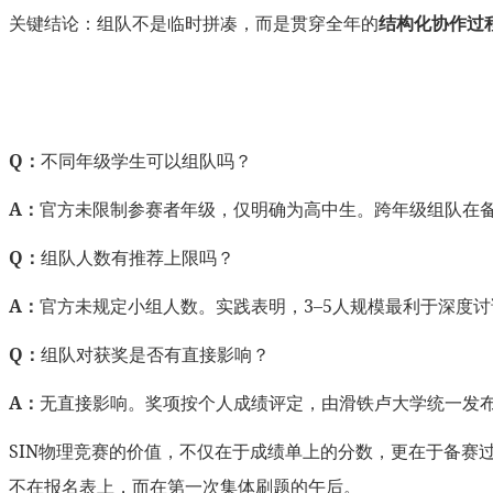
关键结论：组队不是临时拼凑，而是贯穿全年的
结构化协作过
Q：
不同年级学生可以组队吗？
A：
官方未限制参赛者年级，仅明确为高中生。跨年级组队在
Q：
组队人数有推荐上限吗？
A：
官方未规定小组人数。实践表明，3–5人规模最利于深度
Q：
组队对获奖是否有直接影响？
A：
无直接影响。奖项按个人成绩评定，由滑铁卢大学统一发
SIN物理竞赛的价值，不仅在于成绩单上的分数，更在于备赛
不在报名表上，而在第一次集体刷题的午后。