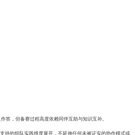
人作答，但备赛过程高度依赖同伴互助与知识互补。
，仅围绕官方明确支持的组队实践维度展开，不延伸任何未被证实的协作模式或