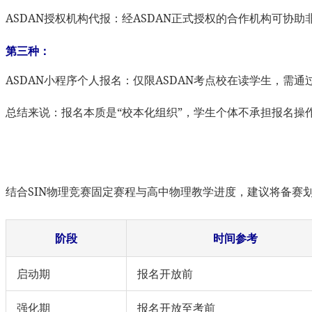
ASDAN授权机构代报：经ASDAN正式授权的合作机构可协
第三种：
ASDAN小程序个人报名：仅限ASDAN考点校在读学生，需
总结来说：报名本质是“校本化组织”，学生个体不承担报名操
结合SIN物理竞赛固定赛程与高中物理教学进度，建议将备赛
阶段
时间参考
启动期
报名开放前
强化期
报名开放至考前