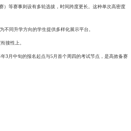
奥赛）等赛事则设有多轮选拔，时间跨度更长。这种单次高密度
格局，为不同升学方向的学生提供多样化展示平台。
度衔接性上。
每年3月中旬的报名起点与5月首个周四的考试节点，是高效备赛