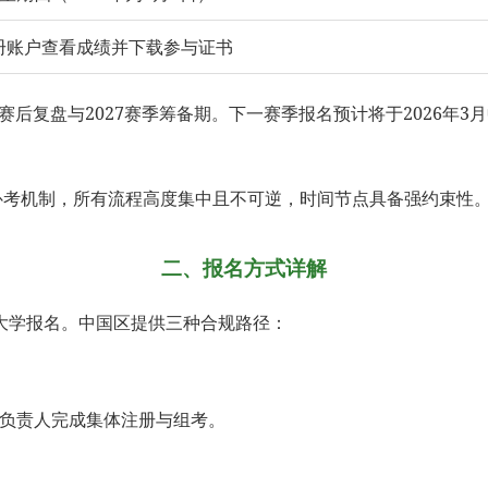
册账户查看成绩并下载参与证书
赛后复盘与2027赛季筹备期。下一赛季报名预计将于2026年3
补考机制，所有流程高度集中且不可逆，时间节点具备强约束性
二、报名方式详解
大学报名。中国区提供三种合规路径：
为负责人完成集体注册与组考。