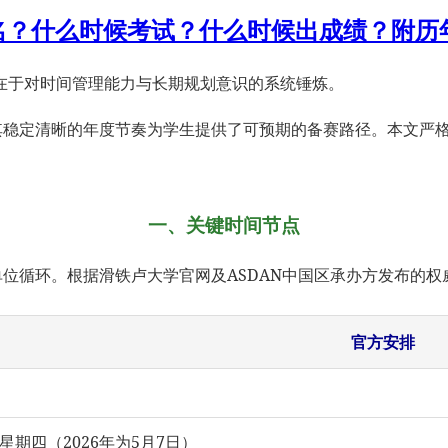
报名？什么时候考试？什么时候出成绩？附历
在于对时间管理能力与长期规划意识的系统锤炼。
，其稳定清晰的年度节奏为学生提供了可预期的备赛路径。本文严
一、关键时间节点
位循环。根据滑铁卢大学官网及ASDAN中国区承办方发布的权威
官方安排
星期四（2026年为5月7日）