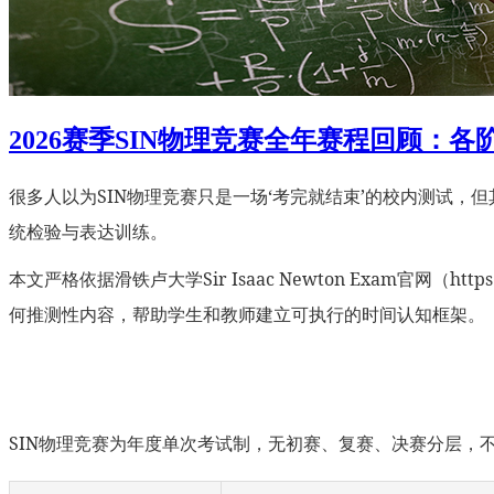
2026赛季SIN物理竞赛全年赛程回顾：
很多人以为SIN物理竞赛只是一场‘考完就结束’的校内测试
统检验与表达训练。
本文严格依据滑铁卢大学Sir Isaac Newton Exam官网（http
何推测性内容，帮助学生和教师建立可执行的时间认知框架。
SIN物理竞赛为年度单次考试制，无初赛、复赛、决赛分层，不