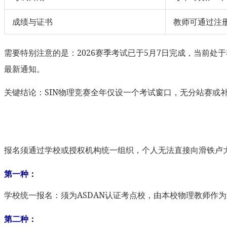
成绩与证书
教师可通过注
需要特别注意的是：2026赛季考试已于5月7日完成，当前处于
最新通知。
关键结论：SIN物理竞赛全年仅设一个考试窗口，无分站赛或
报名须通过学校或授权机构统一组织，个人无法直接向滑铁卢
第一种：
学校统一报名：须为ASDAN认证考点校，由本校物理教师作
第二种：