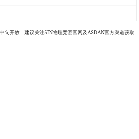
月中旬开放，建议关注SIN物理竞赛官网及ASDAN官方渠道获取
。