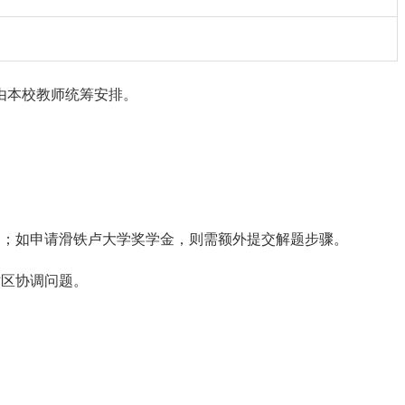
由本校教师统筹安排。
案；如申请滑铁卢大学奖学金，则需额外提交解题步骤。
时区协调问题。