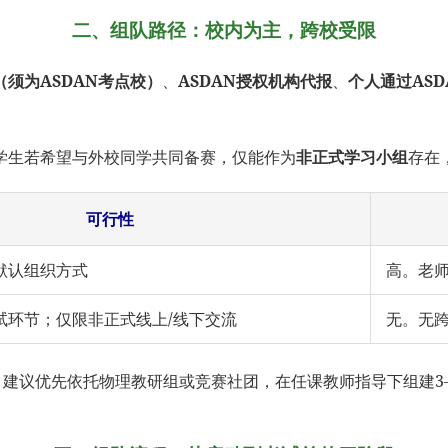
二、组队路径：校内为主，跨校受限
须为ASDAN考点校）
、
ASDAN授权机构代报
、
个人通过AS
学生若希望与外校同学共同备赛，仅能作为
非正式学习小组
存在
可行性
默认组织方式
高。老
试环节；仅限非正式线上/线下交流
无。无
。建议优先依托物理教研组或竞赛社团，在任课教师指导下组建3