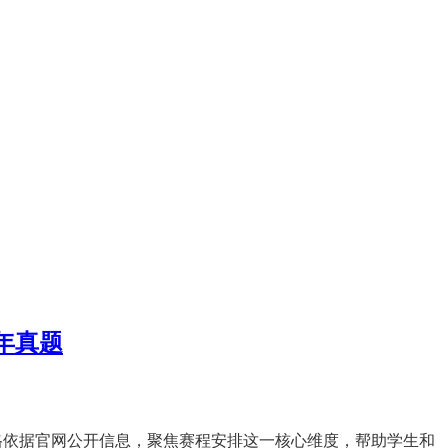
年真题
格依据官网公开信息，聚焦赛程安排这一核心维度，帮助学生和