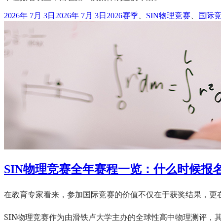
发
标
2026年 7月 3日
2026年 7月 3日
2026赛季
、
SIN物理竞赛
、
国际
布
签
于
SIN物理竞赛全年赛程一览：什么时候
在教育专家看来，参加国际竞赛的价值不仅在于获奖结果，更
SIN物理竞赛作为由滑铁卢大学主办的全球性高中物理测评