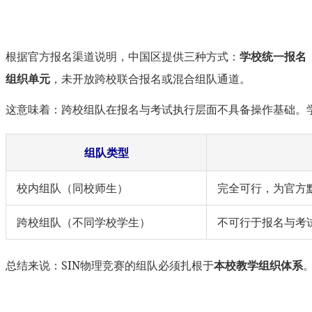
根据官方报名渠道说明，中国区提供三种方式：
学校统一报名（
组织单元
，未开放跨校联合报名或混合组队通道。
这意味着：跨校组队在报名与考试执行层面不具备操作基础。
组队类型
校内组队（同校师生）
完全可行，为官方
跨校组队（不同学校学生）
不可行于报名与考
总结来说：SIN物理竞赛的组队必须扎根于
本校教学组织体系