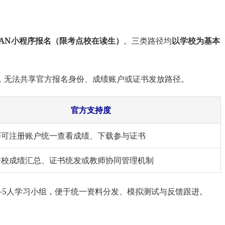
DAN小程序报名（限考点校在读生）
。三类路径均
以学校为基本
，无法共享官方报名身份、成绩账户或证书发放路径。
官方支持度
师可注册账户统一查看成绩、下载参与证书
跨校成绩汇总、证书统发或教师协同管理机制
–5人学习小组，便于统一资料分发、模拟测试与反馈跟进。