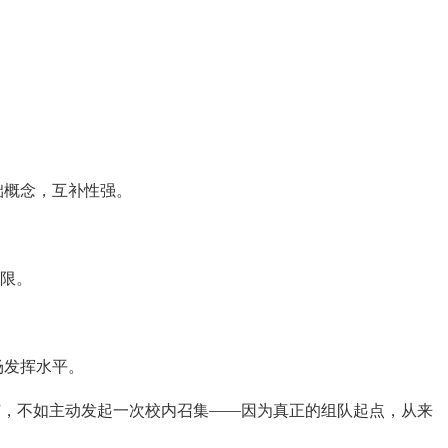
础概念，互补性强。
有限。
场发挥水平。
”，不如主动发起一次校内召集——因为真正的组队起点，从来