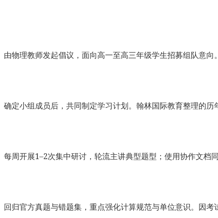
由物理教师发起倡议，面向高一至高三年级学生招募组队意向
确定小组成员后，共同制定学习计划。翰林国际教育整理的历
每周开展1–2次集中研讨，轮流主讲典型题型；使用协作文档
回归官方真题与错题集，重点强化计算规范与单位意识。因考