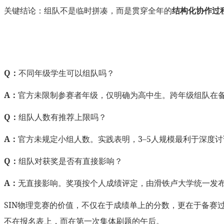
关键结论：组队不是临时拼凑，而是贯穿全年的
结构化协作过
Q：
不同年级学生可以组队吗？
A：
官方未限制参赛者年级，仅明确为高中生。跨年级组队在
Q：
组队人数有推荐上限吗？
A：
官方未规定小组人数。实践表明，3–5人规模最利于深度
Q：
组队对获奖是否有直接影响？
A：
无直接影响。奖项按个人成绩评定，由滑铁卢大学统一发
SIN物理竞赛的价值，不仅在于成绩单上的分数，更在于备赛
不在报名表上，而在第一次集体刷题的午后。