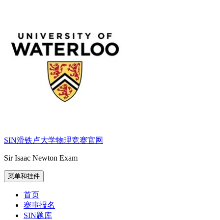
跳
至
内
容
SIN滑铁卢大学物理竞赛官网
Sir Isaac Newton Exam
菜单和挂件
首页
赛事报名
SIN题库