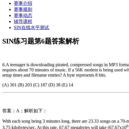
赛事介绍
赛事规则
赛事动态
辅导课程
SIN在线水平测试
SIN练习题第6题答案解析
6.A teenager is downloading pirated, compressed songs in MP3 format
requires about 70 minutes of music. If a 56K modem is being used whi
setup times and filename entries? A byte represents 8 bits.
(A) 301 (B) 203 (C) 187 (D) 38 (E) 14
答案：A；解析如下：
With each song being 3 minutes long, there are 23.33 songs on a 70-m
6
3.75 kilobytes/sec. At this rate, 67.67 megabytes will take (67.67x10