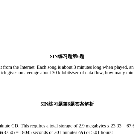
SIN练习题第6题
 from the Internet. Each song is about 3 minutes long when played, an
ch gives on average about 30 kilobits/sec of data flow, how many minu
SIN练习题第6题答案解析
inute CD. This requires a total storage of 2.9 megabytes x 23.33 = 67
)/(3750) = 18045 seconds or 301 minutes
(A)
or 5.01 hours!