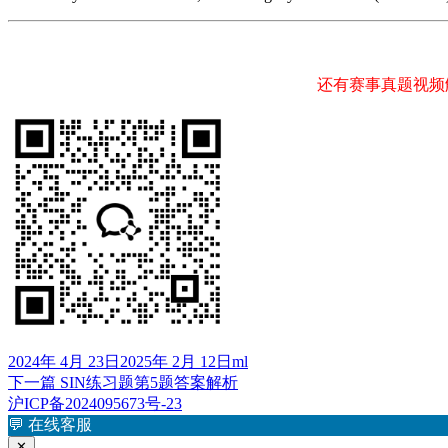
还有赛事真题视频
发
作
2024年 4月 23日
2025年 2月 12日
ml
布
下
者
下一篇
SIN练习题第5题答案解析
文
于
篇
沪ICP备2024095673号-23
章
文
💬
在线客服
章：
✕