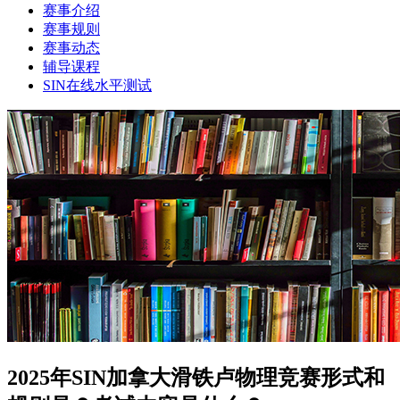
赛事介绍
赛事规则
赛事动态
辅导课程
SIN在线水平测试
2025年SIN加拿大滑铁卢物理竞赛形式和