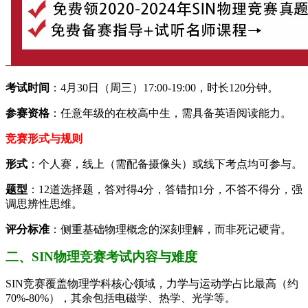
考试时间
：4月30日（周三）17:00-19:00，时长120分钟。
参赛资格
：任意年级的在校高中生，需具备英语阅读能力。
竞赛形式与规则
形式
：个人赛，线上（需配备摄像头）或线下考点均可参与。
题型
：12道选择题，答对得4分，答错扣1分，不答不得分，强
调思辨性思维。
评分标准
：侧重基础物理概念的深刻理解，而非死记硬背。
二、SIN物理竞赛考试内容与难度
SIN竞赛覆盖物理学科核心领域，力学与运动学占比最高（约
70%-80%），其余包括电磁学、热学、光学等。