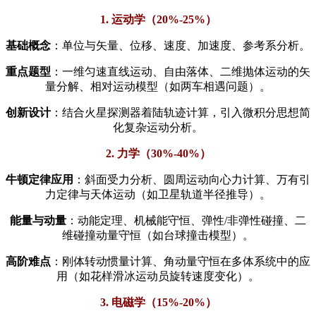
1. 运动学（20%-25%）
基础概念
：单位与矢量、位移、速度、加速度、参考系分析。
重点题型
：一维匀速直线运动、自由落体、二维抛体运动的矢
量分解、相对运动模型（如两车相遇问题）。
创新设计
：结合火星探测器着陆轨迹计算，引入微积分思想简
化复杂运动分析。
2. 力学（30%-40%）
牛顿定律应用
：斜面受力分析、圆周运动向心力计算、万有引
力定律与天体运动（如卫星轨道半径推导）。
能量与动量
：动能定理、机械能守恒、弹性/非弹性碰撞、二
维碰撞动量守恒（如台球撞击模型）。
高阶难点
：刚体转动惯量计算、角动量守恒在多体系统中的应
用（如花样滑冰运动员旋转速度变化）。
3. 电磁学（15%-20%）