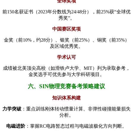
全球奖项
前150名获证书（2023年分数线为24/48分），前25%获“全球优
秀奖”。
中国赛区奖项
金奖（前10%，约28分）、银奖（前25%）、铜奖（前35%）
及区域优秀奖。
学术认可
成绩被北美顶尖高校（如滑铁卢大学、MIT）列为录取参考，
金奖选手可优先参与大学科研项目。
六、SIN物理竞赛备考策略建议
知识体系构建
力学突破
：重点训练刚体转动惯量计算、非弹性碰撞能量损失
分析。
电磁进阶
：掌握RC电路暂态过程与电磁波极化方向判断。