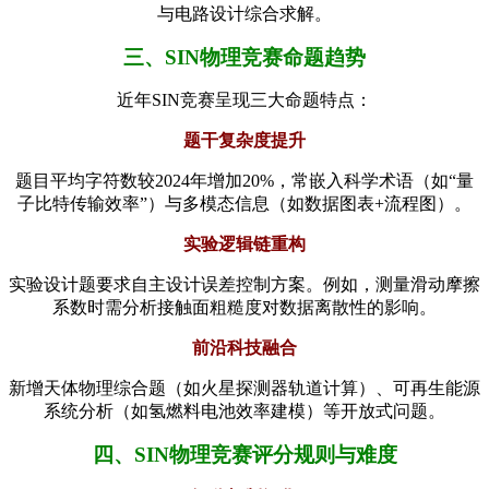
与电路设计综合求解。
三、SIN物理竞赛命题趋势
近年SIN竞赛呈现三大命题特点：
题干复杂度提升
题目平均字符数较2024年增加20%，常嵌入科学术语（如“量
子比特传输效率”）与多模态信息（如数据图表+流程图）。
实验逻辑链重构
实验设计题要求自主设计误差控制方案。例如，测量滑动摩擦
系数时需分析接触面粗糙度对数据离散性的影响。
前沿科技融合
新增天体物理综合题（如火星探测器轨道计算）、可再生能源
系统分析（如氢燃料电池效率建模）等开放式问题。
四、SIN物理竞赛评分规则与难度