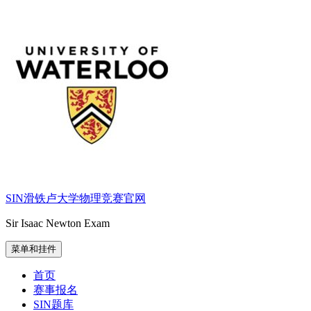
跳
至
内
容
SIN滑铁卢大学物理竞赛官网
Sir Isaac Newton Exam
菜单和挂件
首页
赛事报名
SIN题库