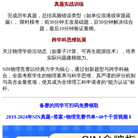
真题实战训练
完成历年真题，总结高频错误类型（如单位混淆或审题疏
漏）。限时模考：前30分钟主攻基础题，后50分钟解决综合
题，最后10分钟验证量纲。
跨学科思维拓展
关注物理学前沿动态（如量子计算、可再生能源技术），培养
实际问题建模能力。
SIN物理竞赛以经典力学为核心，通过创新题型与跨学科融
合，全面考察学生的物理素养与科学思维。其严谨的评分机制
与高含金量奖项，使其成为全球理工科申请者的“能力认证”标
杆。
备赛的同学可扫码免费领取
2019-2024年SIN真题+答案+物理竞赛书单+40个干货视频⇓