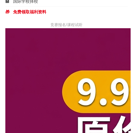
🏫
国际学校择校
🎁
免费领取福利资料
竞赛报名/课程试听