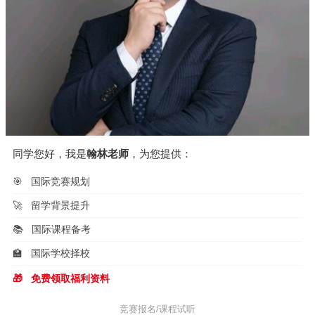
同学您好，我是
翰林老师
，为您提供：
🎯
国际竞赛规划
🚀
留学背景提升
📚
国际课程备考
🏫
国际学校择校
🎁
免费领取福利资料
竞赛报名/课程试听