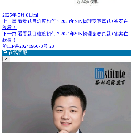
发
作
2025年 5月 8日
ml
布
上
者
上一篇
看看题目难度如何？2023年SIN物理竞赛真题+答案在
文
于
篇
线看！
章
文
下
下一篇
看看题目难度如何？2021年SIN物理竞赛真题+答案在
章：
篇
线看！
导
文
沪ICP备2024095673号-23
航
章：
💬
在线客服
✕